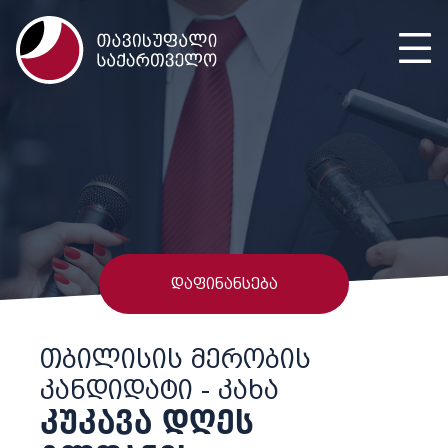
დაფინანსება
ᲗᲑᲘᲚᲘᲡᲘᲡ ᲛᲔᲠᲝᲑᲘᲡ
ᲙᲐᲜᲓᲘᲓᲐᲢᲘ - ᲙᲐᲮᲐ
ᲙᲣᲙᲐᲕᲐ ᲓᲦᲔᲡ